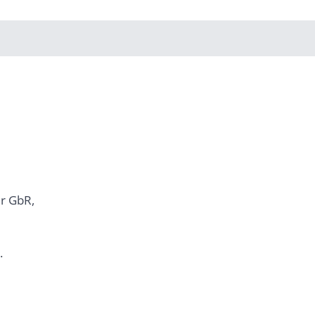
er GbR,
.