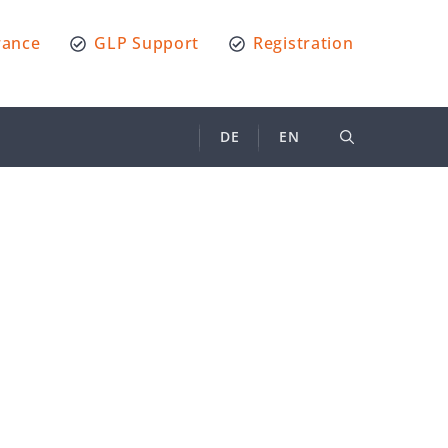
rance
GLP Support
Registration
DE
EN