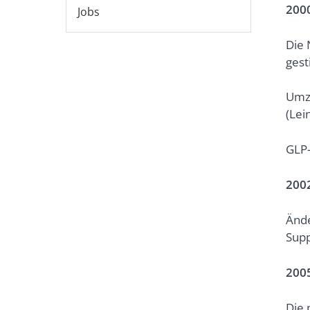
200
Jobs
Die 
gest
Umzu
(Lei
GLP-
200
Ände
Supp
200
Die 