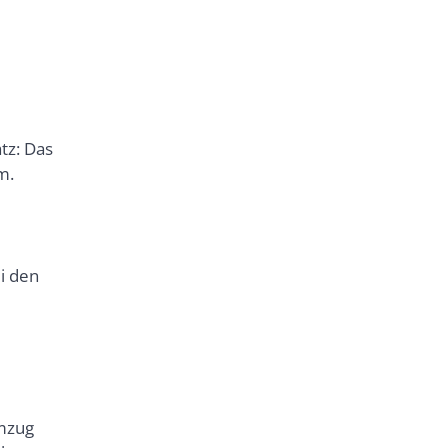
tz: Das
m.
i den
mzug