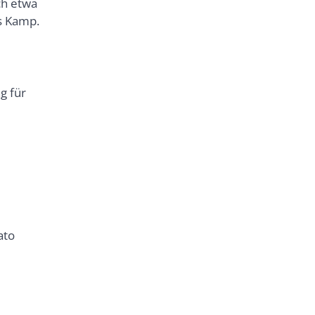
ch etwa
ts Kamp.
g für
ato