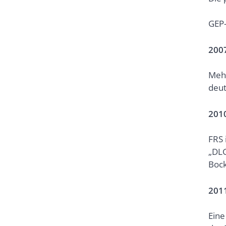
GEP-
200
Mehr
deut
201
FRS 
„DLG
Boc
201
Ein