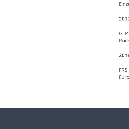
Einz
201
GLP-
Rück
201
FRS 
Euro