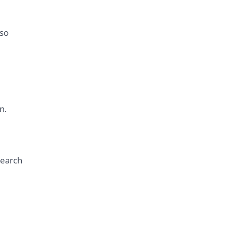
 so
n.
search