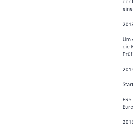
der 
eine
201
Um d
die 
Prüf
201
Star
FRS 
Euro
201