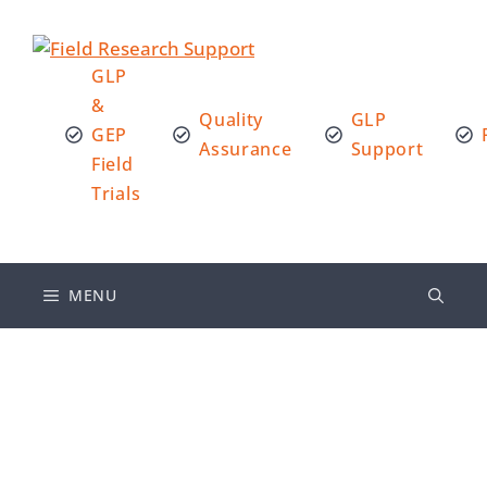
GLP
&
Quality
GLP
GEP
Assurance
Support
Field
Trials
MENU